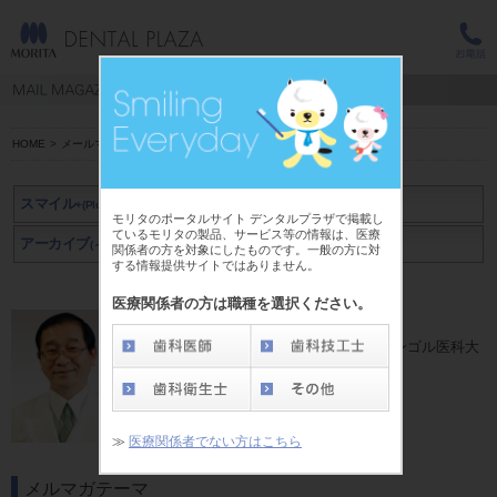
HOME
>
メールマガジン スマイル+(Plus)
>
岡崎 好秀
スマイル
+(Plus)
モリタのポータルサイト デンタルプラザで掲載し
ているモリタの製品、サービス等の情報は、医療
アーカイブ
アーカイブ
(～2019年3月)
(2019年4月～)
関係者の方を対象にしたものです。一般の方に対
する情報提供サイトではありません。
医療関係者の方は職種を選択ください。
岡崎 好秀 先生
前 岡山大学病院 小児歯科講師、国立モンゴル医科大
学 客員教授
≫
医療関係者でない方はこちら
メルマガテーマ