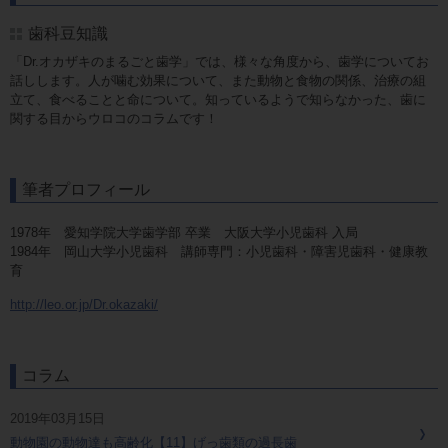
歯科豆知識
「Dr.オカザキのまるごと歯学」では、様々な角度から、歯学についてお
話しします。人が噛む効果について、また動物と食物の関係、治療の組
立て、食べることと命について。知っているようで知らなかった、歯に
関する目からウロコのコラムです！
筆者プロフィール
1978年 愛知学院大学歯学部 卒業 大阪大学小児歯科 入局
1984年 岡山大学小児歯科 講師専門：小児歯科・障害児歯科・健康教
育
http://leo.or.jp/Dr.okazaki/
コラム
2019年03月15日
動物園の動物達も高齢化【11】げっ歯類の過長歯