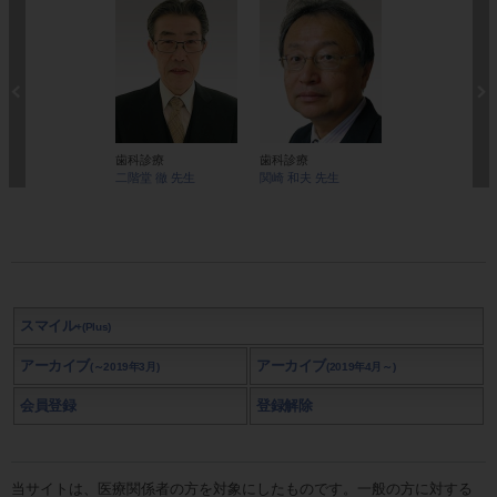
歯科診療
歯科診療
経営・スタッフ
二階堂 徹 先生
関崎 和夫 先生
森 昭 先生
スマイル
+(Plus)
アーカイブ
アーカイブ
(～2019年3月)
(2019年4月～)
会員登録
登録解除
当サイトは、医療関係者の方を対象にしたものです。一般の方に対する