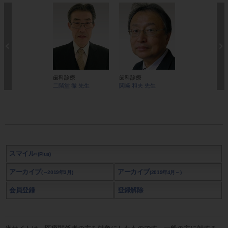
歯科診療
歯科診療
経営・スタッフ
二階堂 徹 先生
関崎 和夫 先生
森 昭 先生
スマイル
+(Plus)
アーカイブ
アーカイブ
(～2019年3月)
(2019年4月～)
会員登録
登録解除