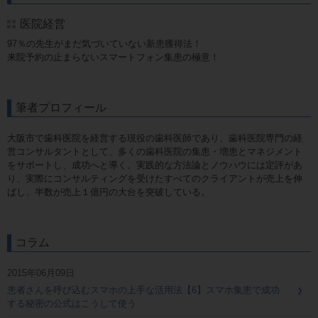
医院経営
97％の先生がまだ気づいていない新患獲得法！
来院予約の止まらないスマートフォン集患の極意！
筆者プロフィール
大阪市で歯科医院を経営する現役の歯科医師であり、歯科医院専門の経
営コンサルタントとして、多くの歯科医院の集患・増患とマネジメント
をサポートし、成功へと導く。実践的な方法論とノウハウには定評があ
り、実際にコンサルティングを受けたすべてのクライアントが売上を伸
ばし、半数が売上１億円の大台を突破している。
コラム
2015年06月09日
患者さんを呼び込むスマホの上手な活用法【6】スマホ集患で成功
する秘密の公式はこうして使う