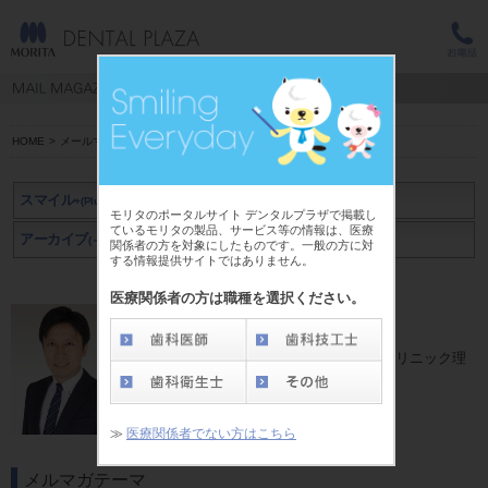
HOME
>
メールマガジン スマイル+(Plus)
>
黒飛 一志
スマイル
+(Plus)
モリタのポータルサイト デンタルプラザで掲載し
ているモリタの製品、サービス等の情報は、医療
アーカイブ
アーカイブ
(～2019年3月)
(2019年4月～)
関係者の方を対象にしたものです。一般の方に対
する情報提供サイトではありません。
医療関係者の方は職種を選択ください。
黒飛 一志 先生
株式会社デントランス 代表取締役
医療法人たなばた会 あおぞらデンタルクリニック理
事長
≫
医療関係者でない方はこちら
メルマガテーマ