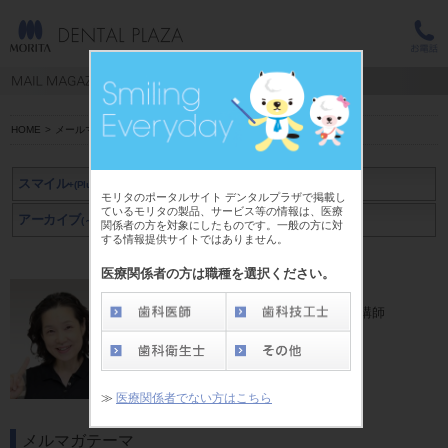
HOME
>
メールマガジン スマイル+(Plus)
>
近藤 ひとみ
スマイル
+(Plus)
モリタのポータルサイト デンタルプラザで掲載し
ているモリタの製品、サービス等の情報は、医療
アーカイブ
アーカイブ
(～2019年3月)
(2019年4月～)
関係者の方を対象にしたものです。一般の方に対
する情報提供サイトではありません。
医療関係者の方は職種を選択ください。
近藤 ひとみ 先生
大阪歯科大学歯科衛生士専門学校非常勤講師
≫
医療関係者でない方はこちら
メルマガテーマ