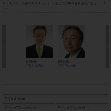
ＨＩＴＯＭＩの瞳で斬る！（１） ～あなたの声で歯科医院が見え
る～
歯科診療
歯科診療
経営・スタッフ
二階堂 徹 先生
関崎 和夫 先生
森 昭 先生
スマイル
+(Plus)
アーカイブ
アーカイブ
(～2019年3月)
(2019年4月～)