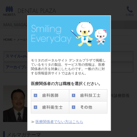
HOME
>
メールマガジン スマイル+(Plus)
>
藤本 篤士
スマイル
+(Plus)
モリタのポータルサイト デンタルプラザで掲載し
ているモリタの製品、サービス等の情報は、医療
アーカイブ
アーカイブ
(～2019年3月)
(2019年4月～)
関係者の方を対象にしたものです。一般の方に対
する情報提供サイトではありません。
医療関係者の方は職種を選択ください。
藤本 篤士 先生
医療法人渓仁会西円山病院〈札幌〉 歯科診療部長
≫
医療関係者でない方はこちら
メルマガテーマ