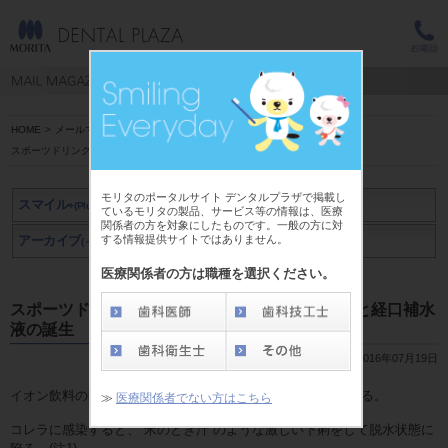
HOME
>
メールマガジン スマイル+(Plus)
>
岡崎 好秀 先生
>
スポーツドリンクと経口補水液【2】コレラ流行と経口補水液の誕生
モリタのポータルサイト デンタルプラザで掲載し
スマイル
+(Plus)
ているモリタの製品、サービス等の情報は、医療
関係者の方を対象にしたものです。一般の方に対
する情報提供サイトではありません。
アーカイブ
アーカイブ
(～2019年3月)
(2019年4月～)
医療関係者の方は職種を選択ください。
スポーツドリンクと経口補水液【2】コレラ流行と経口補水
液の誕生
2016年07月19日
イオン飲料の開発は、人間とコレラとの戦いの歴史から始まる。
≫
医療関係者でない方はこちら
コレラに感染すると、“米のとぎ汁”のような激しい下痢をして脱水状態に