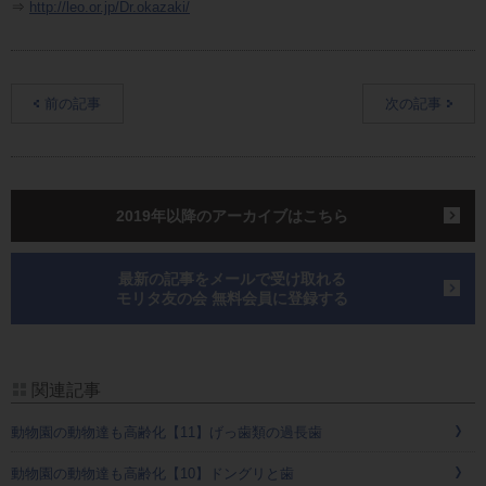
⇒
http://leo.or.jp/Dr.okazaki/
前の記事
次の記事
2019年以降のアーカイブはこちら
最新の記事をメールで受け取れる
モリタ友の会 無料会員に登録する
関連記事
動物園の動物達も高齢化【11】げっ歯類の過長歯
動物園の動物達も高齢化【10】ドングリと歯