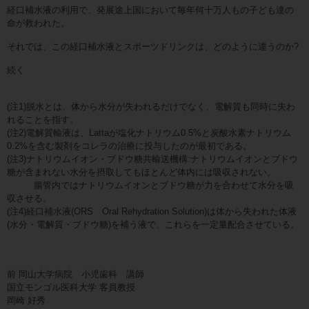
経口補水液の利用で、発展途上国において毎年何十万人もの子ども達の
命が救われた。
それでは、この経口補水液とスポーツドリンクは、どのように違うのか?
続く
(注1)脱水とは、体から水分が失われるだけでなく、電解質も同時に失わ
れることを指す。
(注2)電解質輸液は、Lattaが塩化ナトリウム0.5%と炭酸水素ナトリウム
0.2%を含む製剤をコレラの治療に投与したのが最初である。
(注3)ナトリウムイオン・ブドウ糖共輸送機構:ナトリウムイオンとブドウ
糖が含まれない水分を摂取してもほとんど体内には吸収されない。
腸管内ではナトリウムイオンとブドウ糖が力を合わせて水分を吸
収させる。
(注4)経口補水液(ORS Oral Rehydration Solution)は体から失われた体液
(水分・電解質・ブドウ糖)を補う液で、これらを一定量配合させている。
前 岡山大学病院 小児歯科 講師
国立モンゴル医科大学 客員教授
岡崎 好秀