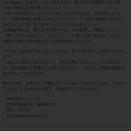
その場合は、引き出しの中に指を入れて、軽く閉める習慣をつけます
（強く閉めると指が痛いから）。
タオルを患者さんへ上手にかけることができない人、自信のない人な
ら、先輩や同僚に患者さん役になってもらって、自分の動作が患者さん
はどのように感じるのかチェックしてもらいましょう。
お掃除の時にも、隅々まで目配りすることを意識し、掃除ロッカーに
「隅々までていねいに！ キレイに！」と書いた張り紙を貼っておき、
掃除する前に目を通すだけでも意識改革になります。
ていねいな仕事ができるようになれば、多くの患者さんに受け入れられ
ます。
「あの人に触られるのはイヤ！ 担当を外してほしい」といわれるの
は、自分自身が不甲斐ないと思うだけでなく、プロとして失格の烙印を
押されたようなものです。
動作や言葉、患者さんへの触り方がていねいになればなるほど、それを
できるようになればなるほど、本物のプロに近づきます。
株式会社 ヒンメル
代表取締役社長・歯科衛生士
田上 めぐみ
http://www.himmel.co.jp