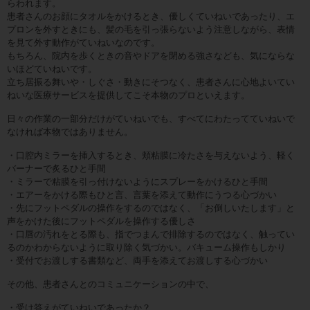
らわれます。
患者さんのお顔にタオルをかけるとき、優しくていねいであったり、エ
プロンを外すときにも、髪の毛を引っ張らないよう注意しながら、表情
を見て外す動作がていねいなのです。
もちろん、院内を歩くときの音やドアを閉める強さなども、気にならな
いほどていねいです。
立ち居振る舞いや・しぐさ・動きにそつなく、患者さんに心地よいてい
ねいな医療サービスを提供してこそ本物のプロといえます。
日々の作業の一部分だけがていねいでも、すべてにわたってていねいで
なければ本物ではありません。
・口腔内ミラーを挿入するとき、頬粘膜に冷たさを与えないよう、軽く
バーナーで炙るひと手間
・ミラーで粘膜を引っ付けないようにスプレーをかけるひと手間
・エアーをかける際もひと言、言葉を添えて動作にうつる心づかい
・先にフットペダルの操作をするのではなく、「お倒しいたします」と
声をかけた後にフットペダルを操作する優しさ
・口唇の汚れをとる際も、指でつまんで排除するのではなく、触ってい
るのかわからないように取り除く気づかい。バキューム操作もしかり
・受付でお渡しする書類など、両手を添えてお渡しする心づかい
その他、患者さんとのコミュニケーションの中で、
・受け答えがていねいであったか？