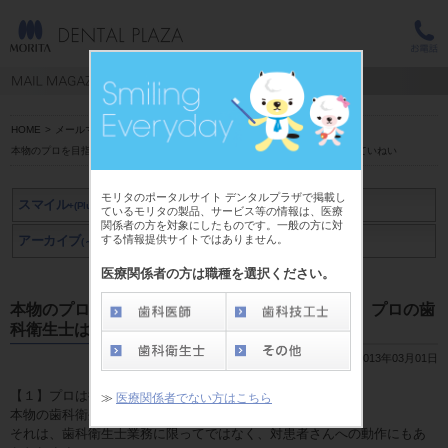
HOME
>
メールマガジン スマイル+(Plus)
>
田上 めぐみ 先生
>
本物のプロを目指す歯科衛生士はここが違う【3】プロの歯科衛生士は仕事がていねい
モリタのポータルサイト デンタルプラザで掲載し
スマイル
+(Plus)
ているモリタの製品、サービス等の情報は、医療
関係者の方を対象にしたものです。一般の方に対
する情報提供サイトではありません。
アーカイブ
アーカイブ
(～2019年3月)
(2019年4月～)
医療関係者の方は職種を選択ください。
本物のプロを目指す歯科衛生士はここが違う【3】プロの歯
科衛生士は仕事がていねい
2013年03月01日
【１】プロは衛生士業務だけでなくすべてにていねい
≫
医療関係者でない方はこちら
本物の歯科衛生士は仕事がていねいです。
それは、歯科衛生士業務に限ってではなく、対患者さんへの動作にもあ