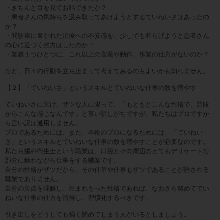
・きちんと目を見てお話できたか？
・患者さんの気持ちを汲み取ってあげようとするていねいさはあったの
か？
・問診票に書かれた治療への不安感を、少しでも和らげようと患者さん
の心に近づく努力はしたのか？
・業務１つひとつに、これ以上の言葉や動作、作業の仕方がないのか？
など、日々の行動を立ち止まって考えてみるのもよいかも知れません。
【２】「ていねいさ」というスキルとていねいな仕事の数を増やす
ていねいさに欠け、ザツな人に限って、「もともとこんな性格で、普段
からこんな感じなんです」と言い訳しがちですが、私たちはプロですか
ら言い訳は通用しません。
プロであるためには、また、本物のプロになるためには、「ていねい
さ」というスキルとていねいな仕事の数を増やすことが必要なのです。
私たち歯科衛生士という職業は、口腔とその周辺のとてもデリケートな
部分に触れながら仕事をする職業です。
自分の性格がザツだから、その仕草や仕事もザツであることが許される
職業でありません。
自分の欠点を理解し、生まれもった性格であれば、なおさら努めててい
ねいな仕事の仕方を習得し、習慣化するべきです。
引き出しをどうしても強く閉めてしまう人がいるとしましょう。