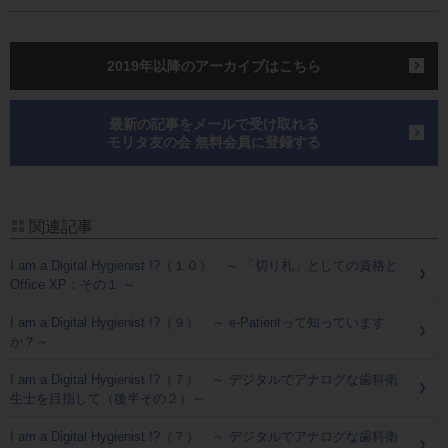
2019年以降のアーカイブはこちら
最新の記事をメールで受け取れる
モリタ友の会 無料会員に登録する
関連記事
I am a Digital Hygienist !?（１０） ～ 「切り札」としての資格と
Office XP：その１ ～
I am a Digital Hygienist !?（９） ～ e-Patientって知っています
か？～
I am a Digital Hygienist !?（７） ～ デジタルでアナログな歯科衛
生士を目指して（後半その２）～
I am a Digital Hygienist !?（７） ～ デジタルでアナログな歯科衛