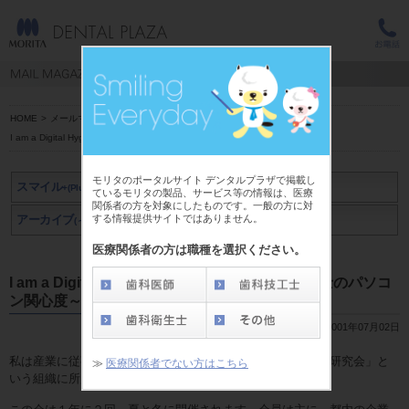
HOME
>
メールマガジン スマイル+(Plus)
>
深川 優子 先生
>
I am a Digital Hygienist !?（２） ～ 歯科衛生士のパソコン関心度～
モリタのポータルサイト デンタルプラザで掲載し
スマイル
+(Plus)
ているモリタの製品、サービス等の情報は、医療
関係者の方を対象にしたものです。一般の方に対
する情報提供サイトではありません。
アーカイブ
アーカイブ
(～2019年3月)
(2019年4月～)
医療関係者の方は職種を選択ください。
I am a Digital Hygienist !?（２） ～ 歯科衛生士のパソコ
ン関心度～
2001年07月02日
私は産業に従事している歯科衛生士ですが、「産業歯科保健研究会」と
≫
医療関係者でない方はこちら
いう組織に所属しています。