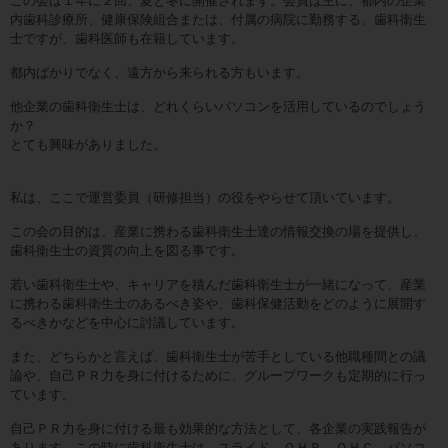
この会は１年に２回、夏と冬に開催されます。会員は主に、都内の企業
内歯科診療所、健康保険組合または、付属の病院に勤務する、歯科衛生
士ですが、歯科医師も在籍しています。
都内ばかりでなく、遠方から来られる方もいます。
他企業の歯科衛生士は、どれくらいパソコンを活用しているのでしょう
か？
とても興味がありました。
私は、ここで運営委員（研修担当）の役をやらせて頂いています。
この会の目的は、産業に携わる歯科衛生士達の情報交換の場を提供し、
歯科衛生士の資質の向上を図る事です。
若い歯科衛生士や、キャリアを積んだ歯科衛生士が一緒になって、産業
に携わる歯科衛生士のあるべき姿や、歯科保健活動をどのように展開す
るべきかなどを中心に討議しています。
また、どちらかと言えば、歯科衛生士が苦手としている他職種間との議
論や、自己ＰＲ力を身に付けるために、グループワークも定期的に行っ
ています。
自己ＰＲ力を身に付ける最も効果的な方法として、各企業の実践報告が
あります。この時に歯科衛生士は、スライド、ＯＨＰ、ＯＨＣ、パソコ