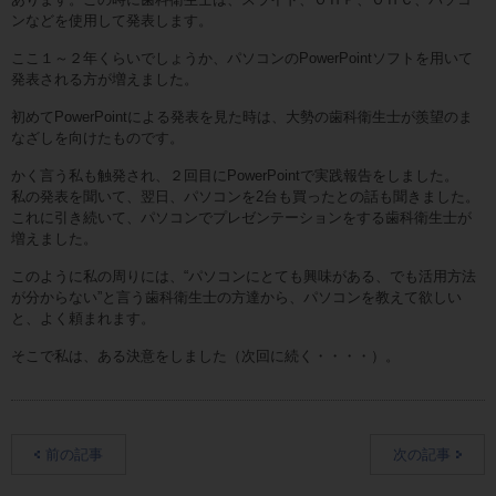
ンなどを使用して発表します。
ここ１～２年くらいでしょうか、パソコンのPowerPointソフトを用いて
発表される方が増えました。
初めてPowerPointによる発表を見た時は、大勢の歯科衛生士が羨望のま
なざしを向けたものです。
かく言う私も触発され、２回目にPowerPointで実践報告をしました。
私の発表を聞いて、翌日、パソコンを2台も買ったとの話も聞きました。
これに引き続いて、パソコンでプレゼンテーションをする歯科衛生士が
増えました。
このように私の周りには、“パソコンにとても興味がある、でも活用方法
が分からない”と言う歯科衛生士の方達から、パソコンを教えて欲しい
と、よく頼まれます。
そこで私は、ある決意をしました（次回に続く・・・・）。
前の記事
次の記事