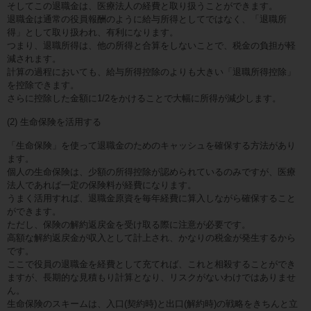
そしてこの退職金は、医療法人の経費と取り扱うことができます。
退職金は通常の役員報酬のように給与所得としてではなく、「退職所
得」として取り扱われ、有利になります。
つまり、退職所得は、他の所得と合算をしないことで、税金の負担が軽
減されます。
計算の過程においても、給与所得控除のよりも大きい「退職所得控除」
を控除できます。
さらに控除した金額に1/2をかけることで大幅に所得が減少します。
(2) 生命保険を活用する
「生命保険」を使って退職金のためのキャッシュを確保する方法があり
ます。
個人の生命保険は、少額の所得控除が認められているのみですが、医療
法人であれば一定の保険料が経費になります。
うまく活用すれば、退職金原資を毎年経費に算入しながら確保すること
ができます。
ただし、保険の解約返戻金を受け取る際に注意が必要です。
高額な解約返戻金が収入として計上され、かなりの税金が発生するから
です。
ここで役員の退職金を経費として充てれば、これと相殺することができ
ますが、長期的な見積もり計算となり、リスクがないわけではありませ
ん。
生命保険のスキームは、入口(契約時)と出口(解約時)の戦略をきちんと立