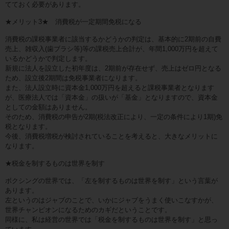
てておく必要があります。
★メリット3★ 消費税が一定期間免税になる
消費税の課税事業者に該当するかどうかの判定は、基本的に2期前の自費
売上、雑収入(歯ブラシ等)等の課税売上合計が、年間1,000万円を超えて
いるかどうかで判定します。
新規に法人を設立した初年度は、2期前が存在せず、売上はゼロ円となる
ため、設立後2期間は免税事業者になります。
また、法人設立時に資本金1,000万円を超えると課税事業者となります
が、医療法人では「資本金」の扱いが「基金」となりますので、資本金
としての金額はありません。
そのため、消費税の申告が2期(税法改正により、一定の条件により1期)免
税となります。
今後、消費税増税が検討されていることを考えると、大きなメリットに
なります。
★税金を制するものは世界を制す
ボクシングの世界では、「左を制するものは世界を制す」という言葉が
あります。
左というのはジャブのことで、いかにジャブをうまく使いこなすかが、
世界チャンピオンになるためのカギだということです。
同様に、私は経営の世界では「税金を制するものは世界を制す」と思っ