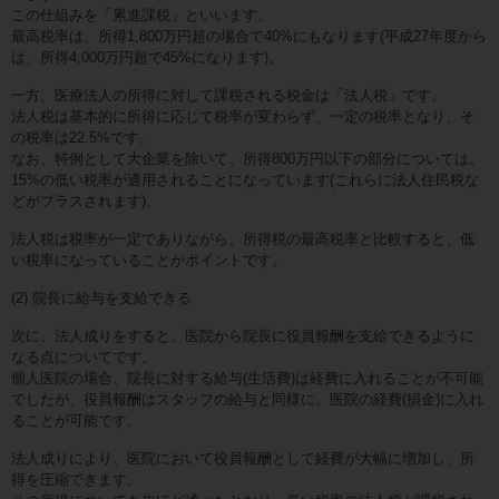
この仕組みを「累進課税」といいます。
最高税率は、所得1,800万円超の場合で40%にもなります(平成27年度から
は、所得4,000万円超で45%になります)。
一方、医療法人の所得に対して課税される税金は「法人税」です。
法人税は基本的に所得に応じて税率が変わらず、一定の税率となり、そ
の税率は22.5%です。
なお、特例として大企業を除いて、所得800万円以下の部分については、
15%の低い税率が適用されることになっています(これらに法人住民税な
どがプラスされます)。
法人税は税率が一定でありながら、所得税の最高税率と比較すると、低
い税率になっていることがポイントです。
(2) 院長に給与を支給できる
次に、法人成りをすると、医院から院長に役員報酬を支給できるように
なる点についてです。
個人医院の場合、院長に対する給与(生活費)は経費に入れることが不可能
でしたが、役員報酬はスタッフの給与と同様に、医院の経費(損金)に入れ
ることが可能です。
法人成りにより、医院において役員報酬として経費が大幅に増加し、所
得を圧縮できます。