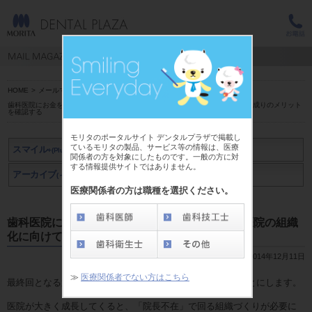
HOME
>
メールマガジン スマイル+(Plus)
>
山下 剛史 先生
>
歯科医院にお金を残す6つのノウハウ【6】歯科医院の組織化に向けて医療法人成りのメリット
を確認する
モリタのポータルサイト デンタルプラザで掲載し
ているモリタの製品、サービス等の情報は、医療
スマイル
+(Plus)
関係者の方を対象にしたものです。一般の方に対
する情報提供サイトではありません。
アーカイブ
アーカイブ
(～2019年3月)
(2019年4月～)
医療関係者の方は職種を選択ください。
歯科医院にお金を残す6つのノウハウ【6】歯科医院の組織
化に向けて医療法人成りのメリットを確認する
2014年12月11日
≫
医療関係者でない方はこちら
最終回となる第6回は、医療法人成りについてお話しすることにします。
医院が大きく成長してくると、「院長不在」で回る組織づくりが必要に