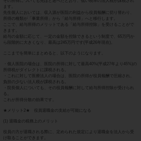
その所得についても先ほど述べたとおり、低い税率の法人税が課税され
ます。
先生個人においては、収入源が医院の利益から役員報酬に切り替わり、
所得の種類が「事業所得」から「給与所得」へと移行します。
ここで、給与所得のメリットである「給与所得控除」を受けることがで
きます。
給与の金額に応じて、一定の金額を控除できるという制度で、65万円か
ら段階的に大きくなり、最高は245万円です(平成26年現在)。
ここまでを簡単にまとめると、以下のようになります。
・個人医院の場合は、医院の所得に対して最高40%(平成27年より45%)の
所得税がダイレクトに課税される。
・これに対して医療法人の場合は、医院の所得が役員報酬で圧縮され、
負担の少ない法人税が課税される。
・院長個人についても、その役員報酬に対して給与所得控除が受けられ
る。
これが所得分散の効果です。
★メリット2★ 役員退職金の支給が可能になる
(1) 退職金の税務上のメリット
役員の方が退職される際に、定められた規定により退職金を法人から受
け取ることができます。