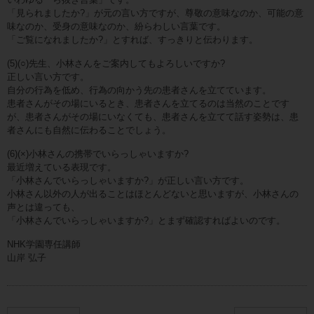
「見られましたか?」が元の言い方ですが、尊敬の意味なのか、可能の意
味なのか、受身の意味なのか、紛らわしい言葉です。
「ご覧になれましたか?」とすれば、すっきりと伝わります。
(5)(○)先生、小林さんをご案内してもよろしいですか?
正しい言い方です。
自分の行為を低め、行為の向かう先の患者さんを立てています。
患者さんがその場にいるとき、患者さんを立てるのは当然のことです
が、患者さんがその場にいなくても、患者さんを立てて話す姿勢は、患
者さんにも自然に伝わることでしょう。
(6)(×)小林さんの携帯でいらっしゃいますか?
最近増えている表現です。
「小林さんでいらっしゃいますか?」が正しい言い方です。
小林さん以外の人が出ることはほとんどないと思いますが、小林さんの
声とは違っても、
「小林さんでいらっしゃいますか?」とまず確認すればよいのです。
NHK学園専任講師
山岸 弘子