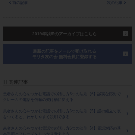
前の記事
次の記事
2019年以降のアーカイブはこちら
最新の記事をメールで受け取れる
モリタ友の会 無料会員に登録する
関連記事
患者さんの心をつかむ電話での話し方6つの法則【6】誠実な応対で
クレームの電話を信頼の架け橋に変える
患者さんの心をつかむ電話での話し方6つの法則【5】話の組立て表
をつくると、わかりやすく説明できる
患者さんの心をつかむ電話での話し方6つの法則【4】電話対応の基
本手順とフレーズをしっかり覚えよう