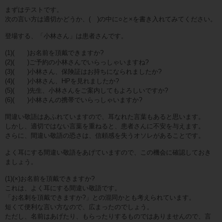
まずはテストです。
次の言い方は適切かどうか、( )の中に○と×を書き入れてみてください。
登場する、「小林さん」は患者さんです。
(1)( )お名前を頂戴できますか?
(2)( )ご予約の小林さんでいらっしゃいますね?
(3)( )小林さん、保険証はお持ちになられましたか?
(4)( )小林さん、HPを見れましたか?
(5)( )先生、小林さんをご案内してもよろしいですか?
(6)( )小林さんの携帯でいらっしゃいますか?
間違い敬語はあふれていますので、耳なれた言葉もあると思います。
しかし、適切ではない言葉を重ねると、患者さんに不安を与えます。
さらに、間違い敬語の恐さは、信頼感を失うオソレがあることです。
よく耳にする間違い敬語をあげていますので、この機会に確認しておき
ましょう。
(1)(×)お名前を頂戴できますか?
これは、よく耳にする間違い敬語です。
「お名刺を頂戴できますか?」との混同かとも考えられています。
短くて便利な言い方なので、広まったのでしょう。
ただし、名前はあげたり、もらったりするものではありませんので、言