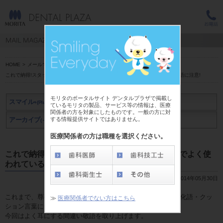
HOME
>
メールマガジン スマイル+(Plus)
>
山岸 弘子 先生
>
これで納得!スタッフのための敬語入門【5】院内でよく使われている間違い敬語に注意!
モリタのポータルサイト デンタルプラザで掲載し
スマイル
+(Plus)
ているモリタの製品、サービス等の情報は、医療
関係者の方を対象にしたものです。一般の方に対
する情報提供サイトではありません。
アーカイブ
アーカイブ
(～2019年3月)
(2019年4月～)
医療関係者の方は職種を選択ください。
これで納得!スタッフのための敬語入門【5】院内でよく使
われている間違い敬語に注意!
2014年05月30日
これまで、尊敬語・謙譲語その1・謙譲語その2・丁寧語・美化語・クッ
≫
医療関係者でない方はこちら
ション言葉についてお伝えしました。
今回はよく耳にする間違い敬語を取り上げます。