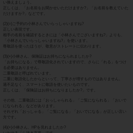
い換えましょう。
正しくは、「お名前をお聞かせいただけますか?」「お名前を教えていた
だけますか?」などです。
(2)(○)ご予約の小林さんでいらっしゃいますね?
正しい表現です。
相手の名前を確認するときには「小林さんでございますね?」よりも、
「小林さんでいらっしゃいますね?」を使います。
尊敬語を使ったほうが、敬意がストレートに伝わります。
(3)(×)小林さん、保険証はお持ちになられましたか?
「お持ちになる」で尊敬語化されていますので、さらに「れる」をつけ
る必要はありません。
二重敬語と呼ばれています。
二重に敬語化したからといって、丁寧さが増すものではありません。
過不足なく、スマートに敬語を使いたいものです。
正しくは、「保険証はお持ちになりましたか?」です。
その他、二重敬語には「おっしゃられる」「ご覧になられる」「おいで
になられる」などがあります。
それぞれ「おっしゃる」「ご覧になる」「おいでになる」が正しい言い
方です。
(4)(×)小林さん、HPを見れましたか?
いわゆる「ら抜き言葉」です。