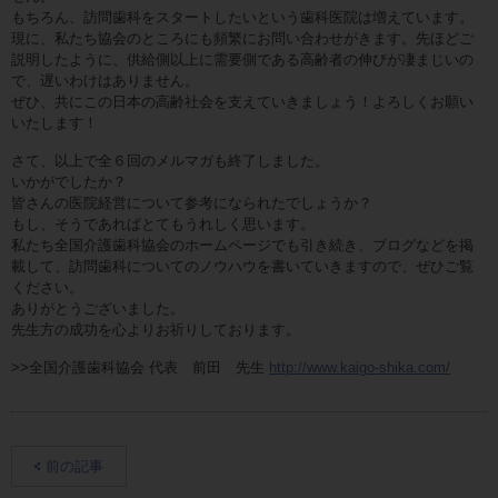
もちろん、訪問歯科をスタートしたいという歯科医院は増えています。
現に、私たち協会のところにも頻繁にお問い合わせがきます。先ほどご
説明したように、供給側以上に需要側である高齢者の伸びが凄まじいの
で、遅いわけはありません。
ぜひ、共にこの日本の高齢社会を支えていきましょう！よろしくお願い
いたします！
さて、以上で全６回のメルマガも終了しました。
いかがでしたか？
皆さんの医院経営について参考になられたでしょうか？
もし、そうであればとてもうれしく思います。
私たち全国介護歯科協会のホームページでも引き続き、ブログなどを掲
載して、訪問歯科についてのノウハウを書いていきますので、ぜひご覧
ください。
ありがとうございました。
先生方の成功を心よりお祈りしております。
>>全国介護歯科協会 代表 前田 先生
http://www.kaigo-shika.com/
前の記事