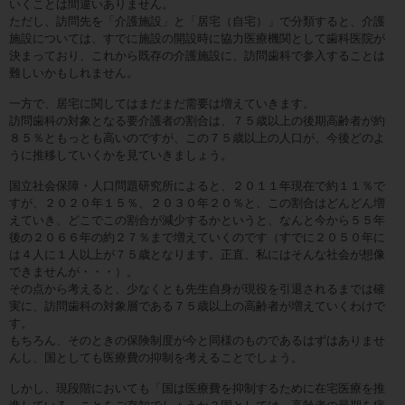
いくことは間違いありません。
ただし、訪問先を「介護施設」と「居宅（自宅）」で分類すると、介護
施設については、すでに施設の開設時に協力医療機関として歯科医院が
決まっており、これから既存の介護施設に、訪問歯科で参入することは
難しいかもしれません。
一方で、居宅に関してはまだまだ需要は増えていきます。
訪問歯科の対象となる要介護者の割合は、７５歳以上の後期高齢者が約
８５％ともっとも高いのですが、この７５歳以上の人口が、今後どのよ
うに推移していくかを見ていきましょう。
国立社会保障・人口問題研究所によると、２０１１年現在で約１１％で
すが、２０２０年１５％、２０３０年２０％と、この割合はどんどん増
えていき、どこでこの割合が減少するかというと、なんと今から５５年
後の２０６６年の約２７％まで増えていくのです（すでに２０５０年に
は４人に１人以上が７５歳となります。正直、私にはそんな社会が想像
できませんが・・・）。
その点から考えると、少なくとも先生自身が現役を引退されるまでは確
実に、訪問歯科の対象層である７５歳以上の高齢者が増えていくわけで
す。
もちろん、そのときの保険制度が今と同様のものであるはずはありませ
んし、国としても医療費の抑制を考えることでしょう。
しかし、現段階においても「国は医療費を抑制するために在宅医療を推