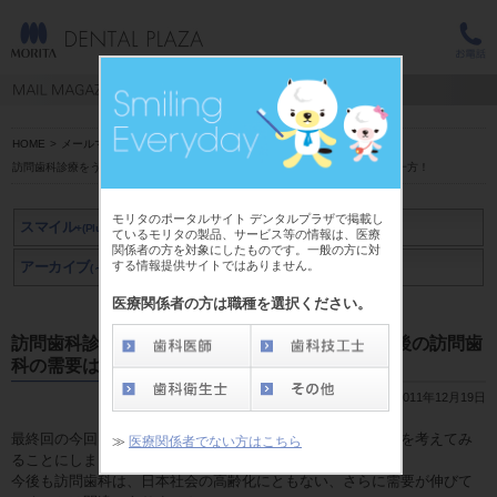
HOME
>
メールマガジン スマイル+(Plus)
>
前田 剛志 先生
>
訪問歯科診療をうまく進める為の留意点【6】今後の訪問歯科の需要は増える一方！
モリタのポータルサイト デンタルプラザで掲載し
スマイル
+(Plus)
ているモリタの製品、サービス等の情報は、医療
関係者の方を対象にしたものです。一般の方に対
する情報提供サイトではありません。
アーカイブ
アーカイブ
(～2019年3月)
(2019年4月～)
医療関係者の方は職種を選択ください。
訪問歯科診療をうまく進める為の留意点【6】今後の訪問歯
科の需要は増える一方！
2011年12月19日
最終回の今回は、結びに代えて「今後の訪問歯科の見通し」を考えてみ
≫
医療関係者でない方はこちら
ることにしました。
今後も訪問歯科は、日本社会の高齢化にともない、さらに需要が伸びて