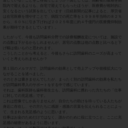
進している」ことをご存知でしょうか？国としては、高齢者の最期を病
院内で迎えるよりも、自宅で迎えてもらったほうが、医療費が相対的に
安くなるという試算を出しています（日経新聞の記事によると、厚労省
は在宅医療を増やすことで、病院での死亡率を１９９８年当時の８２％
から、６０％に引き下げれば２０２５年度に約４千億円の医療費抑制効
果が期待できるとしています）。
したがって、今後も訪問歯科分野での診療報酬改定については、施設で
の点数は下がるかもしれませんが、居宅の点数は他の点数と比べると下
げ幅は低いものと思われます。
こうしたことから考えると、今後もさらに訪問歯科のニーズが高まって
いくと考えられませんか？
第１回のメルマガで、訪問歯科の効果として売上アップや規模拡大につ
ながることを述べました。
そのときは書きませんでしたが、まったく別の訪問歯科の効果を私たち
が訪問歯科導入のサポートをする中で感じています。
それは、歯科医師も歯科衛生士も、訪問歯科に携わった方たちの「仕事
に対しての充足感」です。
これは想像でしかありませんが、自分たちの助けを待っている人たちが
身近に存在し、その方たちに感謝・感激の言葉を伝えられることによっ
て、生まれる充足感のように思います。
仕事はお金のためだけではなく、誰かのために役に立つこと。ここに充
足感の秘密があるように思います。