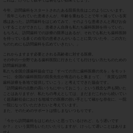
これは、けっして数字では表せない効果でしょう。
今年、訪問歯科をスタートされたある院長先生はこのようにいいます。
「長年こられていた患者さんが、年齢を重ねることで年々減っている実
感はあった。訪問歯科をはじめてみて、そのような患者さんと再びお会
いすることができたし、患者さん自身も私たち歯科医師を待っていた。
もちろん、訪問歯科での診療の限界はあるが、それでも私たち歯科医師
を待っている多くの在宅の患者さんがいることに気づいた今、この方た
ちのためにも訪問歯科を広めていきたい。」
これからますます必要とされる高齢者に対する医療。
その中の一分野である歯科医院に行きたくても行けない方たちのための
訪問歯科診療。
私たち全国介護歯科協会では「すべての方に歯科医療の光を」をモット
ーに、全国の歯科医院の院長先生が有志のもと集まって、「良質な訪問
歯科診療を各地で提供していこう」と考えてできた協会です。
「訪問歯科の点数の高いうちにやっておこう」という残念な声も聞いた
ことはありますが、私たちの考えとしては、まだまだこれから続いてい
く超高齢社会における地域での医療の担い手として確かな存在に、一院
一院になっていただきたいと考えています。
また、そのためのサポートは惜しまないつもりです。
「今から訪問歯科をはじめたいと思っているけれど、もう遅いです
か？」という質問もいただいたりしますが、けっして遅いことはありま
せん。