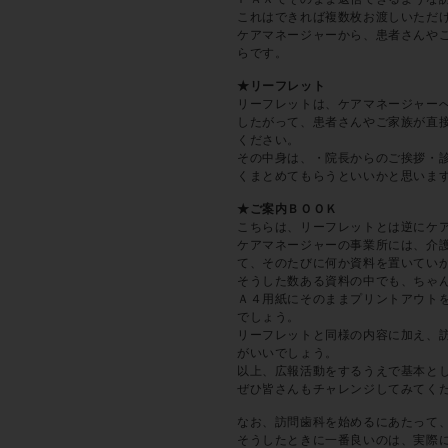
これはできれば複数枚お渡しいただ
ケアマネージャーから、患者さんや
らです。
★リーフレット
リーフレットは、ケアマネージャー
したがって、患者さんやご家族が直
ください。
その中身は、・院長からのご挨拶・
くまとめてもらうといいかと思いま
★ご案内ＢＯＯＫ
こちらは、リーフレットとは逆にケ
ケアマネージャーの事業所には、介
て、そのたびに何か資料を置いてい
そうした数ある資料の中でも、ちゃ
Ａ４用紙にそのままプリントアウト
でしょう。
リーフレットと同様の内容に加え、
がいいでしょう。
以上、広報活動をするうえで基本と
ぜひ皆さんもチャレンジしてみてく
なお、訪問歯科を始めるにあたって
そうしたときに一番良いのは、実際