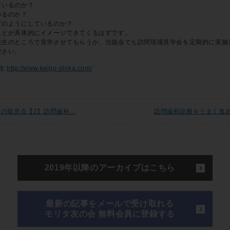
ているのか？
いるのか？
どのようにしているのか？
ことが具体的にイメージできてくるはずです。
先生のところで見学させてもらうか、当協会でも訪問現場見学会を定期的に実施
ださい。
先生
http://www.kaigo-shika.com/
の留意点【2】訪問歯科…
訪問歯科診療をうまく進
2019年以降のアーカイブはこちら
最新の記事をメールで受け取れる
モリタ友の会 無料会員に登録する