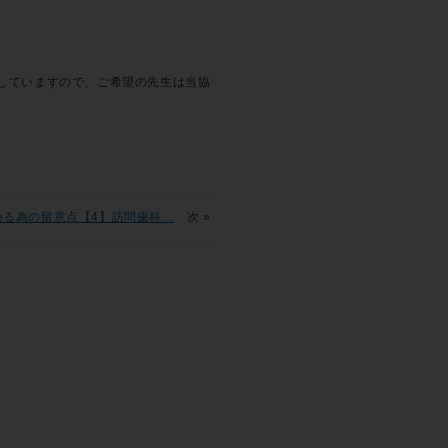
していますので、ご希望の先生は当協
める為の留意点【4】訪問歯科…
次 »