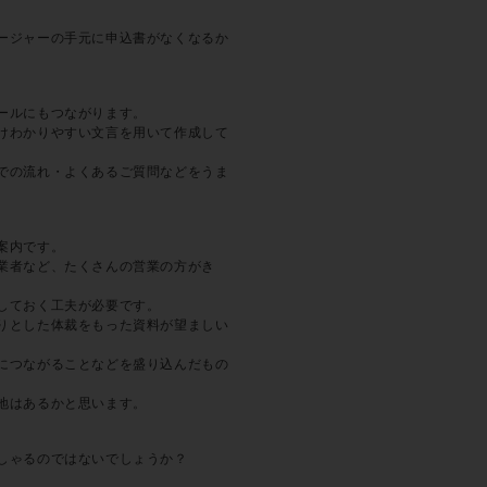
ージャーの手元に申込書がなくなるか
ールにもつながります。
けわかりやすい文言を用いて作成して
での流れ・よくあるご質問などをうま
案内です。
業者など、たくさんの営業の方がき
しておく工夫が必要です。
りとした体裁をもった資料が望ましい
につながることなどを盛り込んだもの
地はあるかと思います。
しゃるのではないでしょうか？