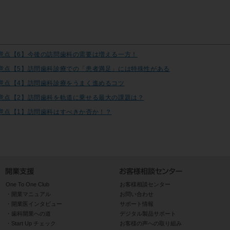
意点【6】今後の訪問歯科の需要は増える一方！
意点【5】訪問歯科診療での「患者満足」には特殊性がある
意点【4】訪問歯科診療をうまく進めるコツ
意点【2】訪問歯科を軌道に乗せる最大の課題は？
意点【1】訪問歯科はすべきか否か！？
One To One Club
お客様相談センター
開業マニュアル
お問い合わせ
開業医インタビュー
サポート情報
歯科開業への道
デジタル製品サポート
Start Up チェック
お客様の声への取り組み