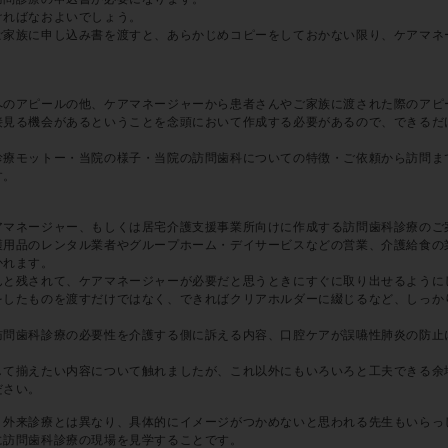
ければなおよいでしょう。
ご家族に申し込み書を渡すと、あらかじめコピーをしておかない限り、ケアマネ
へのアピールの他、ケアマネージャーから患者さんやご家族に渡された際のアピ
接見る機会があるということを念頭において作成する必要があるので、できるだ
診療モットー・当院の様子・当院の訪問歯科についての特徴・ご依頼から訪問ま
す。
アマネージャー、もしくは居宅介護支援事業所向けに作成する訪問歯科診療のご
護用品のレンタル業者やグループホーム・デイサービスなどの営業、介護給食の
かれます。
んと残されて、ケアマネージャーが必要だと思うときにすぐに取り出せるように
をしたものを渡すだけではなく、できればクリアホルダーに綴じるなど、しっか
訪問歯科診療の必要性を介護する側に訴える内容、口腔ケアが誤嚥性肺炎の防止
して揃えたい内容について触れましたが、これ以外にもいろいろと工夫できる余
ださい。
、外来診療とは異なり、具体的にイメージがつかめないと思われる先生もいらっ
に訪問歯科診療の現場を見学することです。