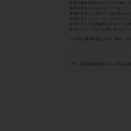
現場で歯科医師がどのように治療し
歯科衛生士がどのようにケアをして
準備や片付けも含めて一連の流れは
見学することによって、いろいろな
お知り合いで訪問歯科をされている
会ホームページからお問い合わせく
>>全国介護歯科協会 代表 前田 
« 前
訪問歯科診療をうまく進める為