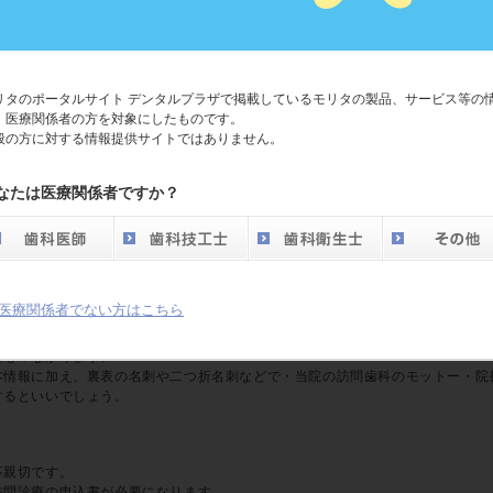
める為の留意点【3】訪問歯科の広報活動で何が必要
リタのポータルサイト デンタルプラザで掲載しているモリタの製品、サービス等の
、医療関係者の方を対象にしたものです。
般の方に対する情報提供サイトではありません。
者さんを見つけること」として、患者さんを見つけるためには、広報活動が必要
必要か？」について触れていくことにします。
なたは医療関係者ですか？
広報活動での訪問先は、ケアマネージャーがいる居宅介護支援事業所ですが、そ
で、ビジネス上の礼儀です。
かにもプリンターで印刷して作りましたというものは避けてください。
医療関係者でない方はこちら
の役割だけではありません。
にもつながります。
本情報に加え、裏表の名刺や二つ折名刺などで・当院の訪問歯科のモットー・院
するといいでしょう。
不親切です。
訪問診療の申込書が必要になります。