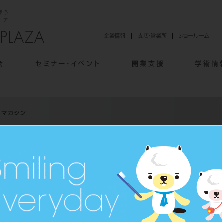
スマイル+(Plus)
>
前田 剛志 先生
の留意点【3】訪問歯科の広報活動で何が必要か？