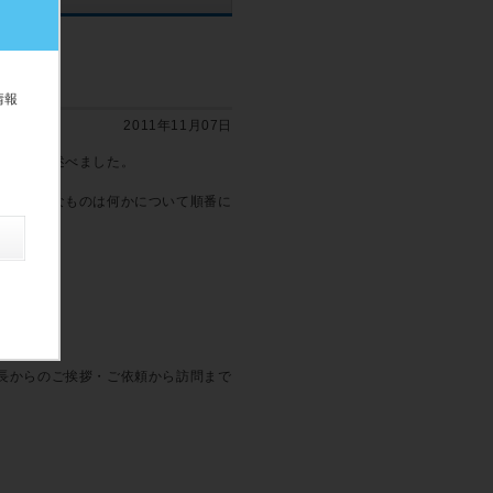
か？
情報
2011年11月07日
なことを述べました。
こで必要なものは何かについて順番に
長からのご挨拶・ご依頼から訪問まで