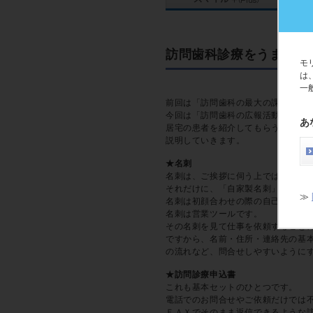
訪問歯科診療をうまく進
モ
は
一
前回は「訪問歯科の最大の課題は患
今回は「訪問歯科の広報活動で何が
あ
居宅の患者を紹介してもらうための
説明していきます。
★名刺
名刺は、ご挨拶に伺う上では必需品
それだけに、「自家製名刺」で、い
≫
名刺は初顔合わせの際の自己紹介書
名刺は営業ツールです。
その名刺を見て仕事を依頼すること
ですから、名前・住所・連絡先の基
の流れなど、問合せしやすいように
★訪問診療申込書
これも基本セットのひとつです。
電話でのお問合せやご依頼だけでは
ＦＡＸでそのまま返信できるような