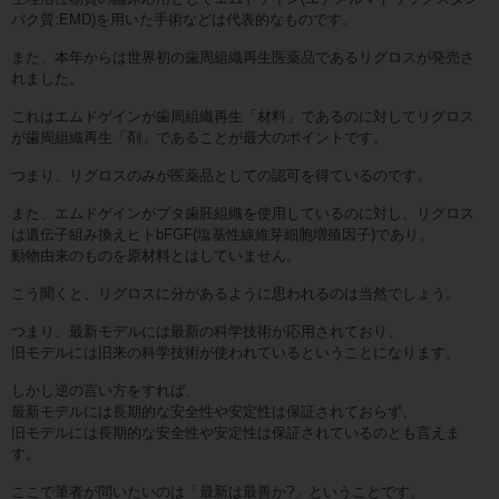
パク質:EMD)を用いた手術などは代表的なものです。
また、本年からは世界初の歯周組織再生医薬品であるリグロスが発売さ
れました。
これはエムドゲインが歯周組織再生「材料」であるのに対してリグロス
が歯周組織再生「剤」であることが最大のポイントです。
つまり、リグロスのみが医薬品としての認可を得ているのです。
また、エムドゲインがブタ歯胚組織を使用しているのに対し、リグロス
は遺伝子組み換えヒトbFGF(塩基性線維芽細胞増殖因子)であり、
動物由来のものを原材料とはしていません。
こう聞くと、リグロスに分があるように思われるのは当然でしょう。
つまり、最新モデルには最新の科学技術が応用されており、
旧モデルには旧来の科学技術が使われているということになります。
しかし逆の言い方をすれば、
最新モデルには長期的な安全性や安定性は保証されておらず、
旧モデルには長期的な安全性や安定性は保証されているのとも言えま
す。
ここで筆者が問いたいのは「最新は最善か?」ということです。