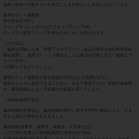
歯肉が根面に付着するのを促すことを目的とした手術とされています。
歯周ポケット掻爬術、
新付着術(ENAP)、
フラップキュレッタージ(アクセスフラップ手術)、
ウィドマン改良フラップ手術などがこれに分類されます。
この方法は、
「歯肉を剥離した後、明視下でのプラーク・歯石の除去や炎症性肉芽組
織を掻爬し、歯周ポケットの除去もしくは減少を目的とする一般的なプ
ラップ手術」
と理解してもよいでしょう。
歯周ポケット掻爬術や新付着術(ENAP)はより侵襲が少なく、
歯肉をたくさん温存できることから、あまり重度ではない状態の前歯部
や、歯冠補綴をしない天然歯での処置が適しています。
・歯周組織再生療法
歯周組織再生療法は、歯周組織の再生に関する研究の進歩により、さま
ざまな術式が開発されてきました。
骨移植術(自家骨、他家骨、他種骨、人工骨など)、
バリア膜を使用した歯周組織再生誘導法(GTR法)、
生理活性物質の臨床応用としてエムドゲイン(エナメルマトリックスタン