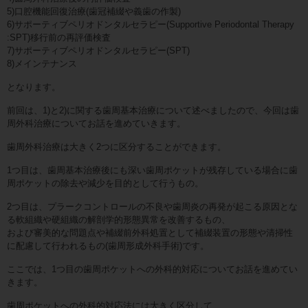
5)口腔機能回復治療(歯冠補綴や義歯の作製)
6)サポーティブペリオドンタルセラピー(Supportive Periodontal Therapy
:SPT)移行前の再評価検査
7)サポーティブペリオドンタルセラピー(SPT)
8)メインテナンス
となります。
前回は、1)と2)に関する歯周基本治療について述べましたので、今回は歯
周外科治療についてお話を進めていきます。
歯周外科治療は大きく2つに区分することができます。
1つ目は、歯周基本治療後にも深い歯周ポケットが残存している場合に歯
周ポケットの除去や減少を目的として行うもの。
2つ目は、プラークコントロールの不良や歯周炎の再発が起こる原因とな
る軟組織や硬組織の解剖学的形態異常を改善するもの、
および審美的な問題点や補綴前外科処置として補綴装置の形態や清掃性
に配慮して行われるもの(歯周形成外科手術)です。
ここでは、1つ目の歯周ポケットへの外科的対応についてお話を進めてい
きます。
歯周ポケットへの外科的対応法には大きく区分して、