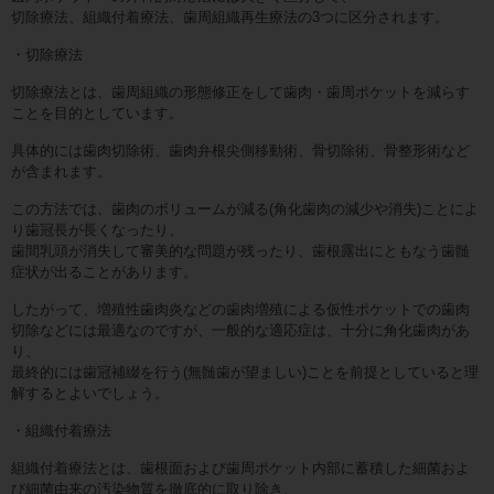
切除療法、組織付着療法、歯周組織再生療法の3つに区分されます。
・切除療法
切除療法とは、歯周組織の形態修正をして歯肉・歯周ポケットを減らす
ことを目的としています。
具体的には歯肉切除術、歯肉弁根尖側移動術、骨切除術、骨整形術など
が含まれます。
この方法では、歯肉のボリュームが減る(角化歯肉の減少や消失)ことによ
り歯冠長が長くなったり、
歯間乳頭が消失して審美的な問題が残ったり、歯根露出にともなう歯髄
症状が出ることがあります。
したがって、増殖性歯肉炎などの歯肉増殖による仮性ポケットでの歯肉
切除などには最適なのですが、一般的な適応症は、十分に角化歯肉があ
り、
最終的には歯冠補綴を行う(無髄歯が望ましい)ことを前提としていると理
解するとよいでしょう。
・組織付着療法
組織付着療法とは、歯根面および歯周ポケット内部に蓄積した細菌およ
び細菌由来の汚染物質を徹底的に取り除き、