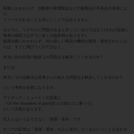
医療にかかわらず、自動車や家電製品などの新製品が不具合の発覚によ
り、
リコールされることも珍しいことではありません。
もちろん、リグロスに問題があると言っているのではなく(それが証拠に
筆者の医院ではすでに多くの臨床例があります)、
歯周治療にかかわらず、何か新しい商品や機材が開発・発売されたらな
らば、すぐに飛びつくのではなく、
本当に自分自身の臨床上の問題点を解決してくれるのか?
または、
本当にその治療法は患者さんの抱える問題点を解決してくれるのか?
という考察が必要になります。
アイザック・ニュートンの言葉に
「On the shoulders of giant(巨人の肩の上に乗って)」
という言葉があります。
巨人とはいうまでもなく「基礎・基本」です。
すべての応用は「基礎・基本」の上に成立しているということを忘れず