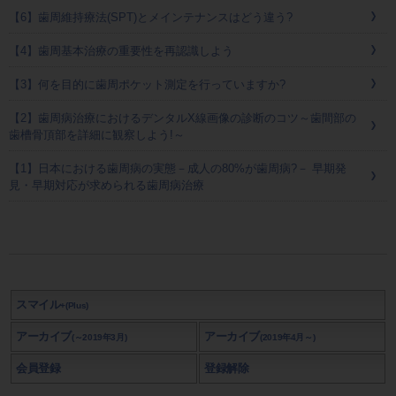
【6】歯周維持療法(SPT)とメインテナンスはどう違う?
【4】歯周基本治療の重要性を再認識しよう
【3】何を目的に歯周ポケット測定を行っていますか?
【2】歯周病治療におけるデンタルX線画像の診断のコツ～歯間部の
歯槽骨頂部を詳細に観察しよう!～
【1】日本における歯周病の実態－成人の80%が歯周病?－ 早期発
見・早期対応が求められる歯周病治療
スマイル
+(Plus)
アーカイブ
アーカイブ
(～2019年3月)
(2019年4月～)
会員登録
登録解除