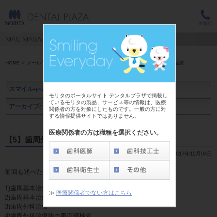
HOME
>
メールマガジン スマイル+(Plus)
>
牧草 一人 先生
>
【5】歯周外科治療
スマイル
+(Plus)
モリタのポータルサイト デンタルプラザで掲載し
ているモリタの製品、サービス等の情報は、医療
アーカイブ
アーカイブ
(～2019年3月)
(2019年4月～)
関係者の方を対象にしたものです。一般の方に対
する情報提供サイトではありません。
医療関係者の方は職種を選択ください。
【5】歯周外科治療
2017年12月04日
前回も述べたように、歯周病治療の基本的な流れは、
1)歯周基本治療
≫
医療関係者でない方はこちら
2)歯周基本治療後の再評価検査
3)歯周外科治療
4)歯周外科治療後の再評価検査