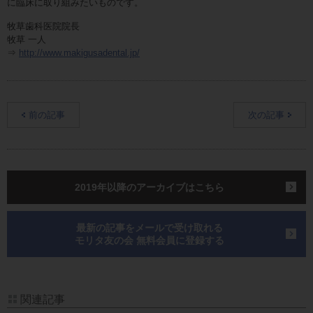
に臨床に取り組みたいものです。
牧草歯科医院院長
牧草 一人
⇒
http://www.makigusadental.jp/
前の記事
次の記事
2019年以降のアーカイブはこちら
最新の記事をメールで受け取れる
モリタ友の会 無料会員に登録する
関連記事