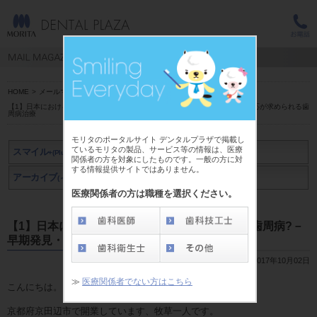
HOME
>
メールマガジン スマイル+(Plus)
>
牧草 一人 先生
>
【1】日本における歯周病の実態－成人の80%が歯周病?－ 早期発見・早期対応が求められる歯
周病治療
モリタのポータルサイト デンタルプラザで掲載し
ているモリタの製品、サービス等の情報は、医療
スマイル
+(Plus)
関係者の方を対象にしたものです。一般の方に対
する情報提供サイトではありません。
アーカイブ
アーカイブ
(～2019年3月)
(2019年4月～)
医療関係者の方は職種を選択ください。
【1】日本における歯周病の実態－成人の80%が歯周病?－
早期発見・早期対応が求められる歯周病治療
2017年10月02日
≫
医療関係者でない方はこちら
こんにちは。
京都府京田辺市で開業しています、牧草一人です。