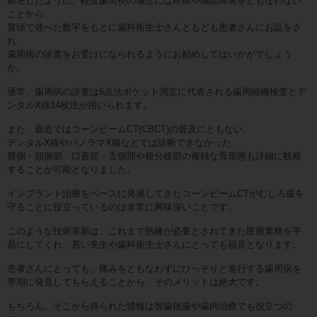
前述したように、軽度歯周炎の場合には疼痛や機能障害をともなわない
ことから、
冒頭で述べた数字をもとに歯科衛生士さんともども患者さんにお話をさ
れ、
歯周病の診査をお受けになられるようにお勧めしてはいかがでしょう
か。
通常、歯周病の診査は6点法ポケット測定に代表される歯周組織検査とデ
ンタルX線14枚法が用いられます。
また、最近ではコーンビームCT(CBCT)の普及にともない、
デンタルX線やパノラマX線などでは診断できなかった
唇側・頬側部、口蓋部・舌側部や根分岐部の複雑な骨形態も詳細に観察
することが可能となりました。
インプラント治療をベースに発展してきたコーンビームCTがむしろ歯を
守ることに役立っているのは非常に興味深いことです。
このような技術革新は、これまで熟練が必要とされてきた医療業務を平
易にしてくれ、若い先生や歯科衛生士さんにとっても福音となります。
患者さんにとっても、痛みをともなわずにひっそりと進行する歯周病を
早期に発見してもらえることから、そのメリットは絶大です。
もちろん、そこから得られた情報は智歯抜歯や歯内治療でも役立つの