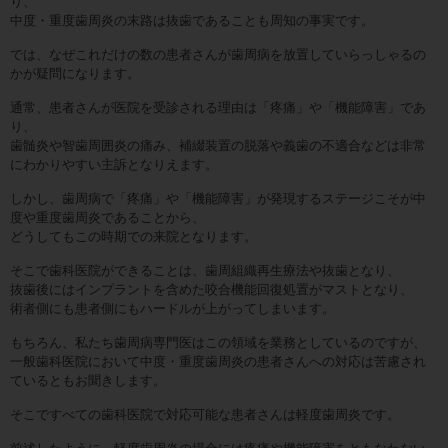
り、
中度・重度歯周炎の末路は抜歯であることも周知の事実です。
では、なぜこれだけの数の患者さんが歯周病を放置していらっしゃるの
かが疑問になります。
通常、患者さんが医院を受診される理由は「疼痛」や「機能障害」であ
り、
歯髄炎や智歯周囲炎の痛み、補綴装置の脱落や義歯の不適合などは非常
にわかりやすい主訴となりえます。
しかし、歯周病で「疼痛」や「機能障害」が発現するステージこそが中
度や重度歯周炎であることから、
どうしてもこの時期での来院となります。
そこで歯科医院ができることは、歯周組織再生療法や抜歯となり、
抜歯後にはインプラントを含めた咬合機能回復処置がマストとなり、
術者側にも患者側にもハードルが上がってしまいます。
もちろん、私たち歯周病専門医はこの領域を業務としているのですが、
一般歯科医院において中度・重度歯周炎の患者さんへの対応は苦慮され
ているともお聞きします。
そこですべての歯科医院で対応可能な患者さんは軽度歯周炎です。