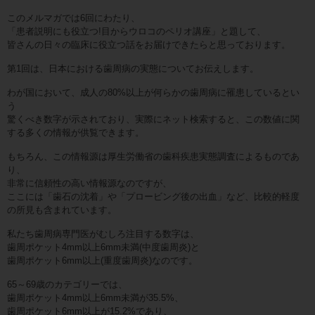
このメルマガでは6回にわたり、
「患者説明にも役立つ!目からウロコのペリオ講座」と題して、
皆さんの日々の臨床に役立つ話をお届けできたらと思っております。
第1回は、日本における歯周病の実態についてお伝えします。
わが国において、成人の80%以上が何らかの歯周病に罹患しているとい
う
驚くべき数字が示されており、実際にネット検索すると、この数値に関
する多くの情報が供覧できます。
もちろん、この情報源は厚生労働省の歯科疾患実態調査によるものであ
り、
非常に信頼性の高い情報源なのですが、
ここには「歯石の沈着」や「プロービング後の出血」など、比較的軽度
の所見も含まれています。
私たち歯周病専門医がむしろ注目する数字は、
歯周ポケット4mm以上6mm未満(中度歯周炎)と
歯周ポケット6mm以上(重度歯周炎)なのです。
65～69歳のカテゴリーでは、
歯周ポケット4mm以上6mm未満が35.5%、
歯周ポケット6mm以上が15.2%であり、