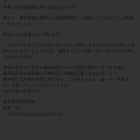
で、
非常に医学的価値の高い診査となります。
加えて、潜在患者の獲得など医院経営面でも貢献してくれることは間違
いないでしょう。
私はいつも患者さんに問います。
「シャワーを浴びていて血が出ていても放置しますか?おそらく慌てて病
院に行かれるでしょう?では、歯磨きしていて歯ぐきから血が出ても同じ
ではないですか?」
本稿を読まれた先生や歯科衛生士さんが冒頭の数字に気づきを覚え、
歯周病診査や歯周病の早期対応に積極的に取り組まれることで、
将来的には中度や重度に移行することが考えられる「歯」や「患者さ
ん」を救っていただけましたならば、
それが私の本望です。
牧草歯科医院院長
牧草 一人
⇒
http://www.makigusadental.jp/