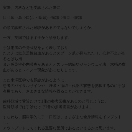
実際、内科などを受診された際に、
目⇒耳⇒鼻⇒口(舌・咽頭)⇒頸部⇒胸部⇒腹部
の順で診察された経験があるのではないでしょうか。
一方、英国ではまず手から診察します。
手は患者の全身状態をよく表しており、
たとえば鉄欠乏性貧血があるとスプーン爪が見られたり、心肺不全があ
るとばち指、
また感染性心内膜炎があるとオスラー結節やジャンウェイ班、末梢の虚
血があるとレイノー現象があったりします。
また東洋医学でも脈診があるように、
患者のバイタルサインや、呼吸・循環・代謝の状態を把握するのに手は
有用であり、さまざまな情報を得ることができます。
歯科領域で舌診だけで1冊の参考図書があるのと同じように、
医科領域では手診だけで1冊の参考図書があります。
すなわち、脳科学的に手・口腔は、さまざまな全身情報をインプット
し、
アウトプットしてくれる重要な箇所であるといえるかと思います。