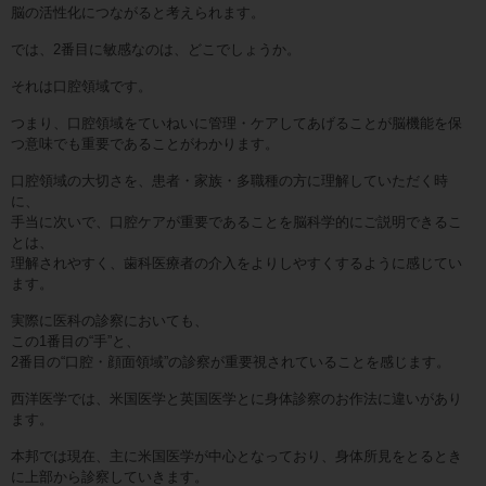
脳の活性化につながると考えられます。
では、2番目に敏感なのは、どこでしょうか。
それは口腔領域です。
つまり、口腔領域をていねいに管理・ケアしてあげることが脳機能を保
つ意味でも重要であることがわかります。
口腔領域の大切さを、患者・家族・多職種の方に理解していただく時
に、
手当に次いで、口腔ケアが重要であることを脳科学的にご説明できるこ
とは、
理解されやすく、歯科医療者の介入をよりしやすくするように感じてい
ます。
実際に医科の診察においても、
この1番目の“手”と、
2番目の“口腔・顔面領域”の診察が重要視されていることを感じます。
西洋医学では、米国医学と英国医学とに身体診察のお作法に違いがあり
ます。
本邦では現在、主に米国医学が中心となっており、身体所見をとるとき
に上部から診察していきます。