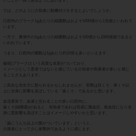
いことが一因であるように思います。
では、どのように介助者に動機付けをするとよいでしょうか。
口腔内のプラーク1gあたりの細菌数はおよそ1000億から1兆個といわれて
います。
一方で、糞便中の1gあたりの細菌数はおよそ100億から1000億個であると
いわれています。
つまり、口腔内の菌数は1gあたり約10倍も多いといえます。
歯垢(プラーク)という高貴な名前がついており、
イメージとして悪者ではないと感じている介助者や医療者が多いと感じ
ることさえあります。
ご高名な先生方に怒られるかもしれませんが、実際は目くそ、鼻くそ以
上に全身に影響を及ぼしている「歯くそ」であるかと思います。
血流豊富で、血液と交わることの多い口腔内に、
歯くそ(細菌叢)があると、有病者であれば容易に菌血症、敗血症になり全
身に悪影響を及ぼすことはイメージしやすいかと思います。
「歯にうんち以上の菌がついています」というと、
介護者にとって少し衝撃的であるように感じます。