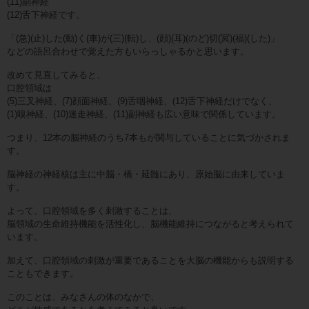
(11)副神経
(12)舌下神経です。
「(急)(止)した(動)く(車)が(三)(転)し、(顔)(耳)(のど)切(冥)(福)(した)」
などの語呂合わせで覚えた方もいらっしゃるかと思います。
改めて見直してみると、
口腔領域は
(5)三叉神経、(7)顔面神経、(9)舌咽神経、(12)舌下神経だけでなく、
(1)嗅神経、(10)迷走神経、(11)副神経も広い意味で関係しています。
つまり、12本の脳神経のうち7本もが関与していることに気づかされま
す。
脳神経の神経核は主に中脳・橋・延髄にあり、原始脳に由来していま
す。
よって、口腔領域を多く刺激することは、
脳領域の生命維持機能を活性化し、脳機能維持につながると考えられて
います。
加えて、口腔領域の刺激が重要であることを大脳の機能からも説明する
こともできます。
このことは、みなさんの体のなかで、