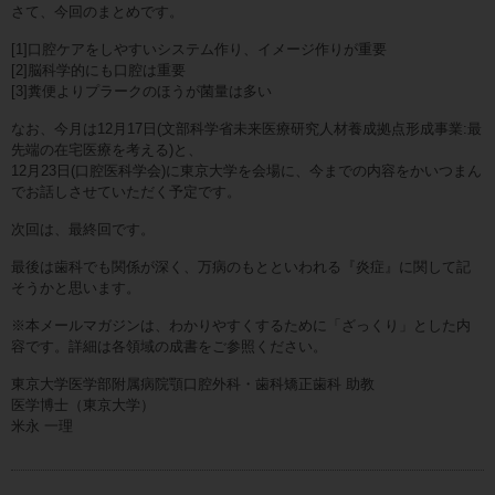
さて、今回のまとめです。
[1]口腔ケアをしやすいシステム作り、イメージ作りが重要
[2]脳科学的にも口腔は重要
[3]糞便よりプラークのほうが菌量は多い
なお、今月は12月17日(文部科学省未来医療研究人材養成拠点形成事業:最
先端の在宅医療を考える)と、
12月23日(口腔医科学会)に東京大学を会場に、今までの内容をかいつまん
でお話しさせていただく予定です。
次回は、最終回です。
最後は歯科でも関係が深く、万病のもとといわれる『炎症』に関して記
そうかと思います。
※本メールマガジンは、わかりやすくするために「ざっくり」とした内
容です。詳細は各領域の成書をご参照ください。
東京大学医学部附属病院顎口腔外科・歯科矯正歯科 助教
医学博士（東京大学）
米永 一理