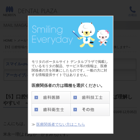
HOME
>
メールマガジン スマイル+(Plus)
>
米永 一理 先生
>
【5】口腔領域の大切さ:脳科学的にイメージすれば理解しやすい! ～オムツ交換します?～
モリタのポータルサイト デンタルプラザで掲載し
スマイル
+(Plus)
ているモリタの製品、サービス等の情報は、医療
関係者の方を対象にしたものです。一般の方に対
する情報提供サイトではありません。
アーカイブ
アーカイブ
(～2019年3月)
(2019年4月～)
医療関係者の方は職種を選択ください。
【5】口腔領域の大切さ:脳科学的にイメージすれば理解し
やすい! ～オムツ交換します?～
2016年12月05日
こんにちは。
≫
医療関係者でない方はこちら
米永一理(よねなが かずみち)です。