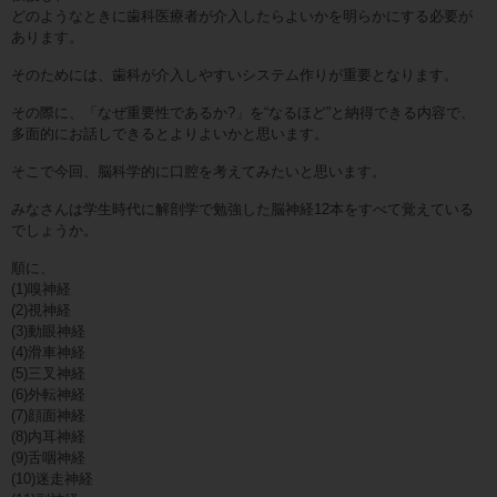
どのようなときに歯科医療者が介入したらよいかを明らかにする必要が
あります。
そのためには、歯科が介入しやすいシステム作りが重要となります。
その際に、「なぜ重要性であるか?」を“なるほど”と納得できる内容で、
多面的にお話しできるとよりよいかと思います。
そこで今回、脳科学的に口腔を考えてみたいと思います。
みなさんは学生時代に解剖学で勉強した脳神経12本をすべて覚えている
でしょうか。
順に、
(1)嗅神経
(2)視神経
(3)動眼神経
(4)滑車神経
(5)三叉神経
(6)外転神経
(7)顔面神経
(8)内耳神経
(9)舌咽神経
(10)迷走神経