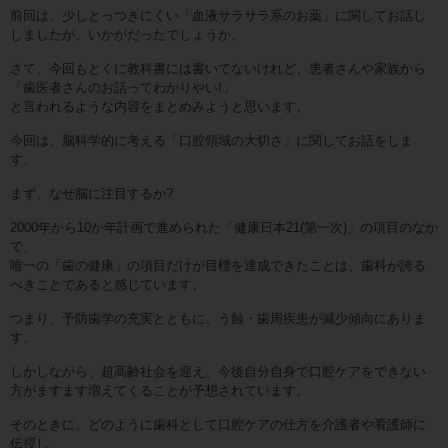
前回は、少しとっつきにくい「血液サラサラ系のお薬」に関してお話し
しましたが、いかがだったでしょうか。
さて、今回もとくに教科書には書いてないけれど、患者さんや家族から
「歯医者さんのお話ってわかりやい!」
と言われるような内容をまとめみようと思います。
今回は、脳科学的に考える「口腔領域の大切さ」に関してお話をしま
す。
まず、なぜ脳に注目するか?
2000年から10か年計画で進められた「健康日本21(第一次)」の項目のなか
で、
唯一の「歯の健康」の項目だけが目標を達成できたことは、歯科が誇る
べきことであると感じています。
つまり、予防歯学の充実とともに、う蝕・歯周疾患が減少傾向にありま
す。
しかしながら、超高齢社会を迎え、今後自分自身で口腔ケアをできない
方がますます増えてくることが予想されています。
そのときに、どのように歯科として口腔ケアの仕方を介護者や看護師に
伝授し、