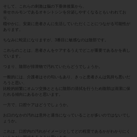
そして、これらの刺激は脳の下垂体後葉から、
幸せホルモンであるオキシトシンを分泌しやすくなるともいわれてお
り、
穏やかに、安楽に患者さんに生活していただくことにつながる可能性が
あります。
ちなみに蛇足になりますが、3番目に敏感なのは陰部です。
これらのことは、患者さんをケアするうえでどこが重要であるかを表し
ています。
つまり、陰部が排泄物で汚れていたらどうでしょうか。
一般的には、介護者はその匂いもあり、きっと患者さんは気持ち悪いだ
ろうと思い、
比較的頻繁にオムツ交換とともに陰部の清拭を行うため陰部は清潔に保
たれる傾向にあるかと思います。
一方で、口腔ケアはどうでしょうか。
お口のなかの汚れは意外と適当になっていることが多いのではないでし
ょうか。
これは、口腔内の汚れがイメージとしてどの程度であるかがわかりにく